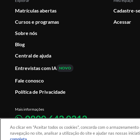
Explorar
Meu espaço
Matrículas abertas
Cadastre-se
Cursos e programas
Acessar
Sobre nós
Blog
Central de ajuda
Entrevistas com IA
NOVO
Fale conosco
Política de Privacidade
Mais informações
0800 642 0212
Ao clicar em "Aceitar todos os cookies", concorda com o armazenamento d
Atendimento: De segunda a sexta-feira, atendimento das 08 às 18, no horário d
navegação no site, analisar a utilização do site e ajudar nas nossas inicia
completa