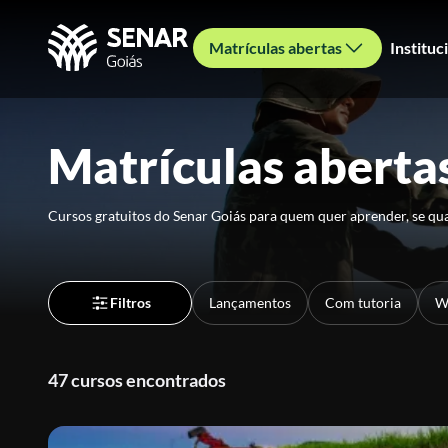
Matrículas abertas
Instituc
Matrículas aberta
Cursos gratuitos do Senar Goiás para quem quer aprender, se qua
Filtros
Lançamentos
Com tutoria
W
47 cursos encontrados