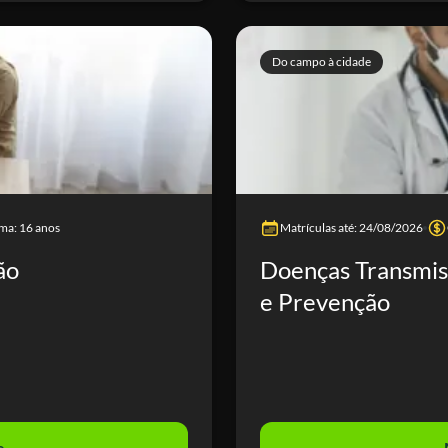
Do campo à cidade
ma: 16 anos
Matrículas até: 24/08/2026
ão
Doenças Transmiss
e Prevenção
e