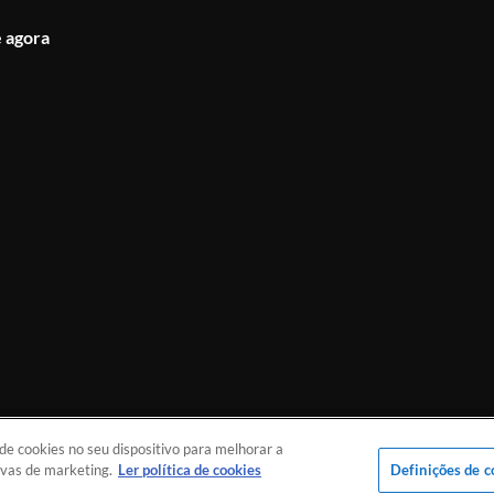
 agora
e cookies no seu dispositivo para melhorar a
e Brasília.
tivas de marketing.
Ler política de cookies
Definições de c
© SENAR GO 2026 - Todos os direitos reservados