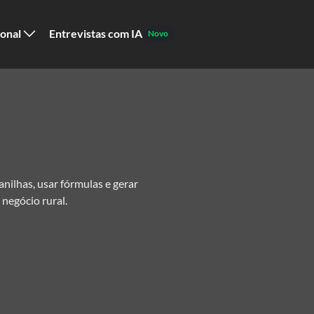
ional
Entrevistas com IA
Novo
anilhas, usar fórmulas e gerar
 negócio rural.