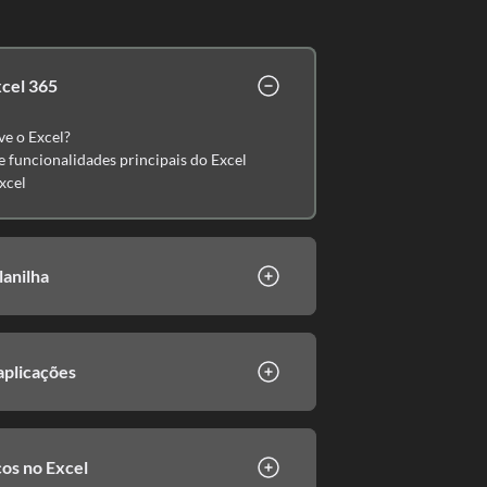
xcel 365
ve o Excel?
 e funcionalidades principais do Excel
xcel
lanilha
aplicações
cos no Excel