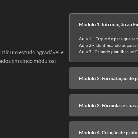
Módulo 1: Introdução ao E
Aula 1 – O que é e para que ser
Aula 2 – Identificando as guias
antir um estudo agradável e
Aula 3 - Criando planilhas no E
zados em cinco módulos:
Módulo 2: Formatação de p
Módulo 3: Fórmulas e suas 
Módulo 4: Criação de gráfi