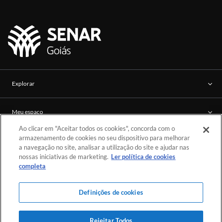
Explorar
Meu espaço
Ao clicar em "Aceitar todos os cookies", concorda com o
armazenamento de cookies no seu dispositivo para melhorar
Mais informações
a navegação no site, analisar a utilização do site e ajudar nas
0800 642 0212
nossas iniciativas de marketing.
Ler política de cookies
completa
Atendimento: De segunda a sexta-feira, atendimento das 08 às 18, no horário de
Brasília.
Definições de cookies
Rejeitar Todos