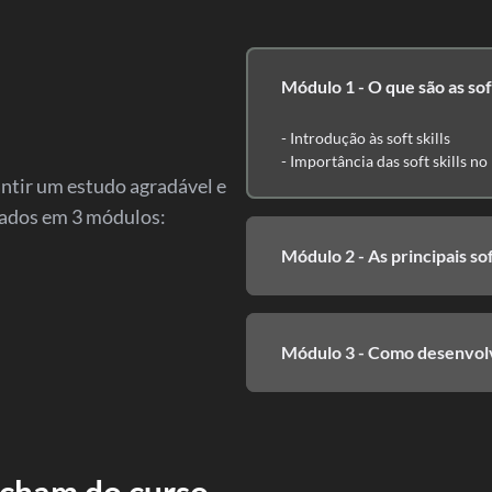
Módulo 1 - O que são as soft
- Introdução às soft skills
- Importância das soft skills n
antir um estudo agradável e
zados em 3 módulos:
Módulo 2 - As principais sof
Módulo 3 - Como desenvolver