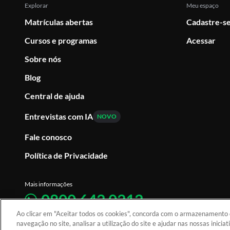
Explorar
Meu espaço
Matrículas abertas
Cadastre-se
Cursos e programas
Acessar
Sobre nós
Blog
Central de ajuda
Entrevistas com IA
NOVO
Fale conosco
Política de Privacidade
Mais informações
0800 642 0212
Ao clicar em "Aceitar todos os cookies", concorda com o armazenamento d
Atendimento: De segunda a sexta-feira, atendimento das 08 às 18, no horário d
navegação no site, analisar a utilização do site e ajudar nas nossas inicia