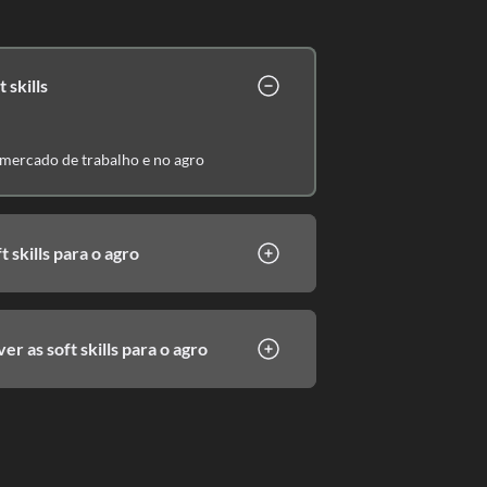
 skills
o mercado de trabalho e no agro
t skills para o agro
 as soft skills para o agro