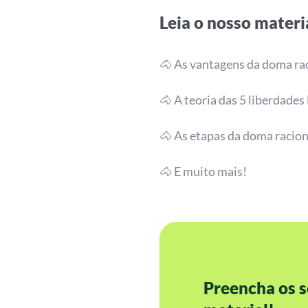
Leia o nosso materi
🐴 As vantagens da doma ra
🐴 A teoria das 5 liberdades
🐴 As etapas da doma racion
🐴 E muito mais!
Preencha os s