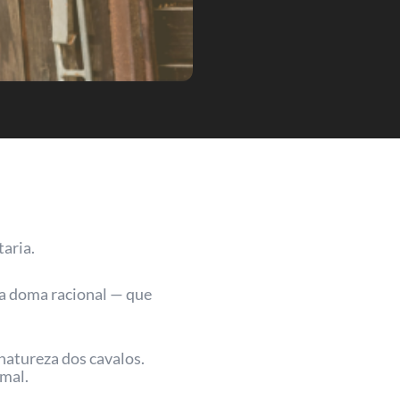
aria.
 a doma racional — que
natureza dos cavalos.
imal.