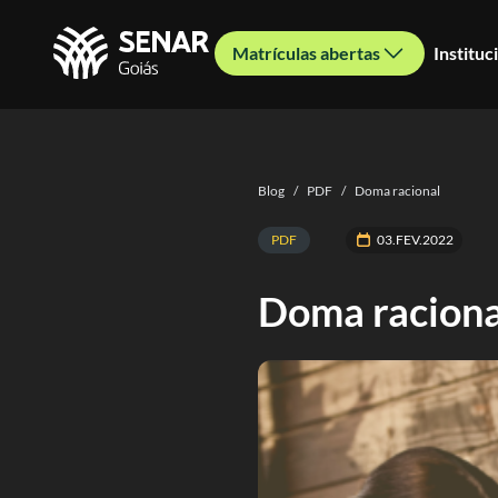
Matrículas abertas
Instituc
Blog
/
PDF
/
Doma racional
PDF
03.FEV.2022
Doma raciona