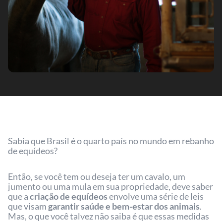
Sabia que Brasil é o quarto país no mundo em rebanho
de equídeos?
Então, se você tem ou deseja ter um cavalo, um
jumento ou uma mula em sua propriedade, deve saber
que a
criação de equídeos
envolve uma série de leis
que visam
garantir saúde e bem-estar dos animais
.
Mas, o que você talvez não saiba é que essas medidas