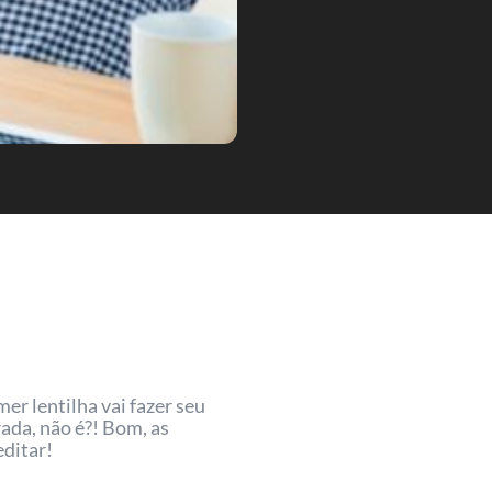
er lentilha vai fazer seu
rada, não é?! Bom, as
editar!