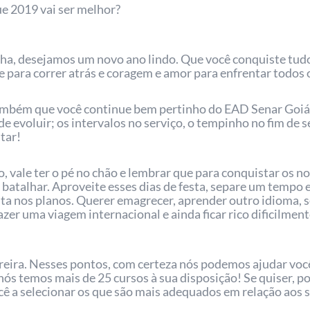
ue 2019 vai ser melhor?
ha, desejamos um novo ano lindo. Que você conquiste tudo
 para correr atrás e coragem e amor para enfrentar todos o
ambém que você continue bem pertinho do EAD Senar Goiás
de evoluir; os intervalos no serviço, o tempinho no fim de
tar!
, vale ter o pé no chão e lembrar que para conquistar os n
 batalhar. Aproveite esses dias de festa, separe um tempo e
sta nos planos. Querer emagrecer, aprender outro idioma,
 fazer uma viagem internacional e ainda ficar rico dificilme
arreira. Nesses pontos, com certeza nós podemos ajudar vo
 nós temos mais de 25 cursos à sua disposição! Se quiser, 
 a selecionar os que são mais adequados em relação aos s