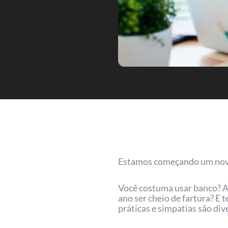
Estamos começando um novo
Você costuma usar banco? Acr
ano ser cheio de fartura? E 
práticas e simpatias são div